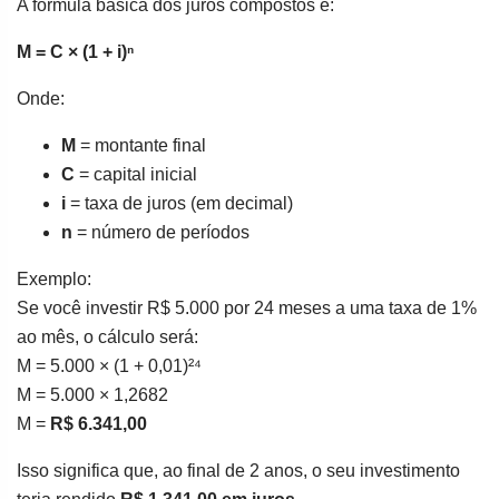
A fórmula básica dos juros compostos é:
M = C × (1 + i)ⁿ
Onde:
M
= montante final
C
= capital inicial
i
= taxa de juros (em decimal)
n
= número de períodos
Exemplo:
Se você investir R$ 5.000 por 24 meses a uma taxa de 1%
ao mês, o cálculo será:
M = 5.000 × (1 + 0,01)²⁴
M = 5.000 × 1,2682
M =
R$ 6.341,00
Isso significa que, ao final de 2 anos, o seu investimento