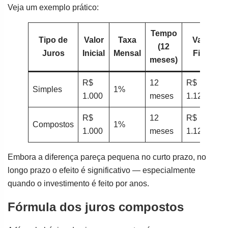
Veja um exemplo prático:
Tempo
Tipo de
Valor
Taxa
Valor
(12
Juros
Inicial
Mensal
Final
meses)
R$
12
R$
Simples
1%
1.000
meses
1.120
R$
12
R$
Compostos
1%
1.000
meses
1.126,83
Embora a diferença pareça pequena no curto prazo, no
longo prazo o efeito é significativo — especialmente
quando o investimento é feito por anos.
Fórmula dos juros compostos